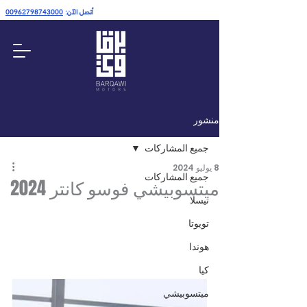
أتصل الآن:
00962798743000
منشور
جميع المشاركات
8 يوليو 2024
جميع المشاركات
ميتسوبيشي فوسو كانتر 2024
تيسلا
تويوتا
هوندا
كيا
ميتسوبيشي